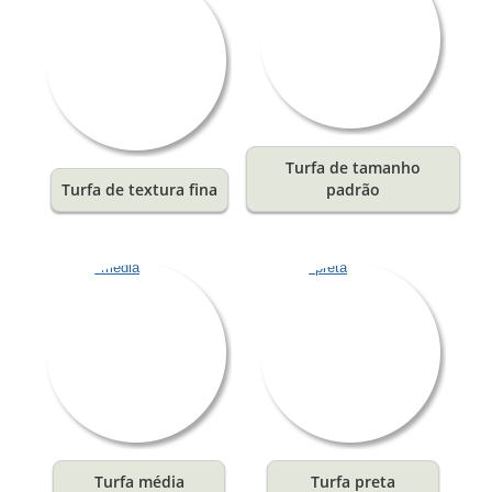
Turfa de tamanho
Turfa de textura fina
padrão
Turfa média
Turfa preta