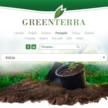
Latviešu
English
Deutsch
Português
Türkçe
Español
Français
Italiano
Русский
汉语
Polski
Início