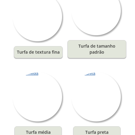
Turfa de tamanho
Turfa de textura fina
padrão
Turfa média
Turfa preta