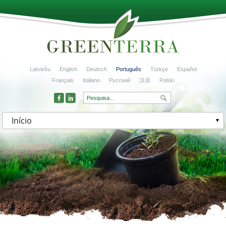
Latviešu
English
Deutsch
Português
Türkçe
Español
Français
Italiano
Русский
汉语
Polski
Início