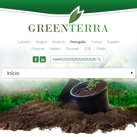
Latviešu
English
Deutsch
Português
Türkçe
Español
Français
Italiano
Русский
汉语
Polski
Início