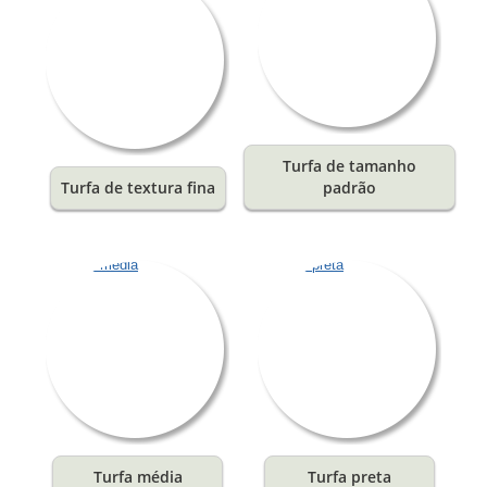
Turfa de tamanho
Turfa de textura fina
padrão
Turfa média
Turfa preta