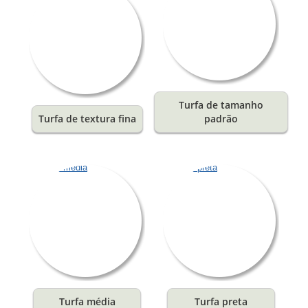
Turfa de tamanho
Turfa de textura fina
padrão
Turfa média
Turfa preta