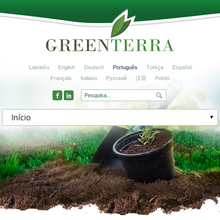
Latviešu
English
Deutsch
Português
Türkçe
Español
Français
Italiano
Русский
汉语
Polski
Início