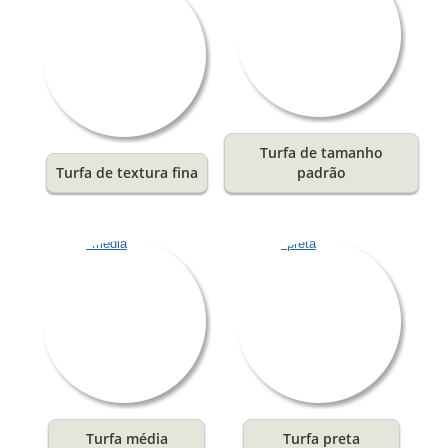
Turfa de tamanho
Turfa de textura fina
padrão
Turfa média
Turfa preta