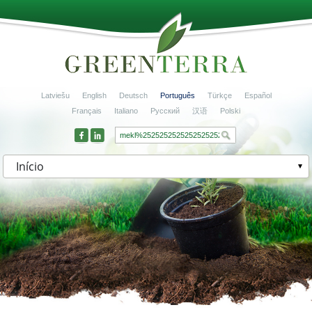
Latviešu
English
Deutsch
Português
Türkçe
Español
Français
Italiano
Русский
汉语
Polski
Início