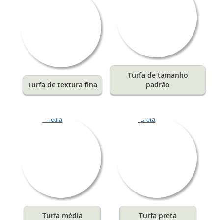
Turfa de tamanho
Turfa de textura fina
padrão
Turfa média
Turfa preta