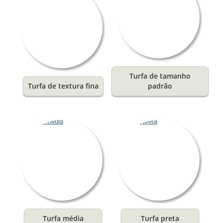
Turfa de tamanho
Turfa de textura fina
padrão
Turfa média
Turfa preta