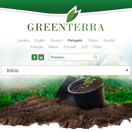
Latviešu
English
Deutsch
Português
Türkçe
Español
Français
Italiano
Русский
汉语
Polski
Início