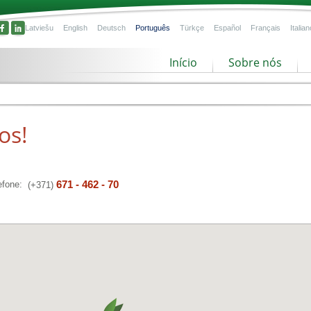
Latviešu
English
Deutsch
Português
Türkçe
Español
Français
Italian
Início
Sobre nós
os!
671 - 462 - 70
efone:
(+371)