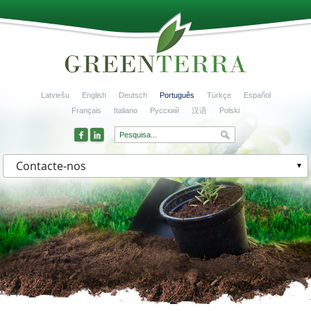
Latviešu
English
Deutsch
Português
Türkçe
Español
Français
Italiano
Русский
汉语
Polski
Contacte-nos