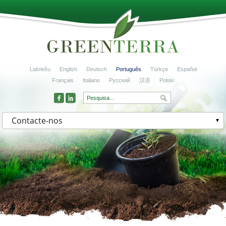
Latviešu
English
Deutsch
Português
Türkçe
Español
Français
Italiano
Русский
汉语
Polski
Contacte-nos