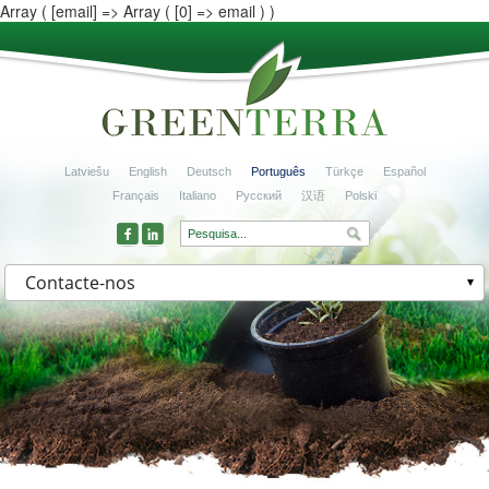
Array ( [email] => Array ( [0] => email ) )
Latviešu
English
Deutsch
Português
Türkçe
Español
Français
Italiano
Русский
汉语
Polski
Contacte-nos