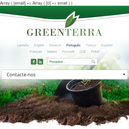
Array ( [email] => Array ( [0] => email ) )
Latviešu
English
Deutsch
Português
Türkçe
Español
Français
Italiano
Русский
汉语
Polski
Contacte-nos