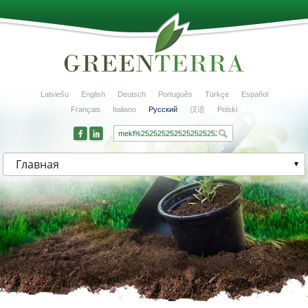
Latviešu
English
Deutsch
Português
Türkçe
Español
Français
Italiano
Русский
汉语
Polski
Главная