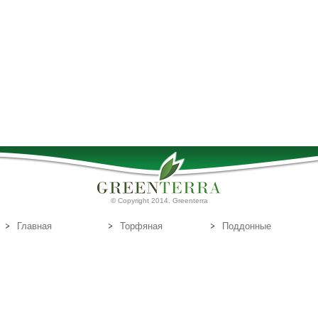
© Copyright 2014. Greenterra
Главная
Торфяная
Поддонные
продукция
доски
О нас
Т
Связаться с
орфяные
нами
субстраты
Эл.почта:
info@greenterra.lv
671-462-70
Телефон: (+371)