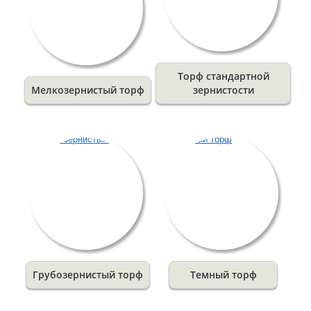
Торф стандартной
Мелкозернистый торф
зернистости
Грубозернистый торф
Темный торф