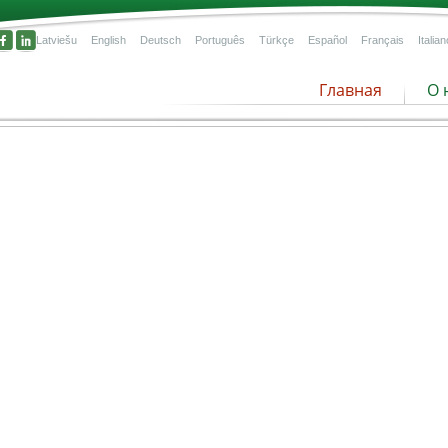
Latviešu
English
Deutsch
Português
Türkçe
Español
Français
Italian
Главная
О 
редлагаемый ассортимент торфяной продукц
!
гих
ется
ному
Грубозернистый торф
Темный торф