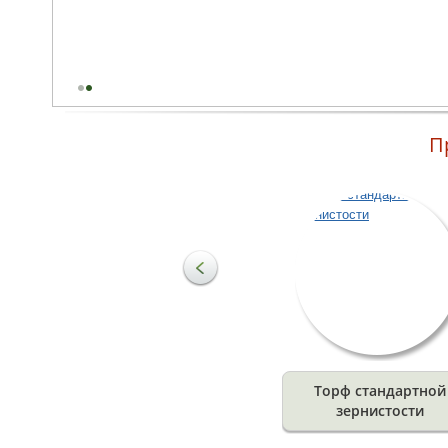
зернистости
Торфяная продукция
Прибалтийский торф широко известен благодаря своим
физическим, биологическим и химическим свойствам. Климат и
геологические условия этих широт способствовали
формированию ценных свойств торфа. Самой важной
составляющей почвы считаются органические вещества,
которые формируют структуру почвы и являются главными
стимуляторами роста.