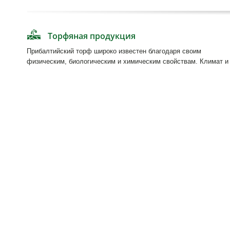
Главная
Торфяная продукция
О нас
Т
орфяные субстраты