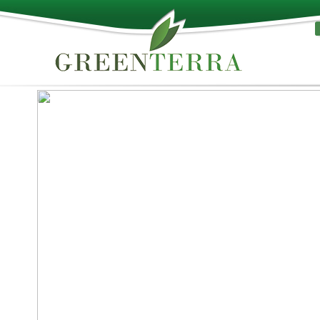
П
Все лучшее от природы
Поддонная доска используется для изготовления
различных поддонов, а также при производстве дру
изделий из лесоматериалов. Древесина легко подда
дальнейшей обработке и устойчива к неблагоприят
воздействию окружающей среды.
Узнать больше
Торф стандартной