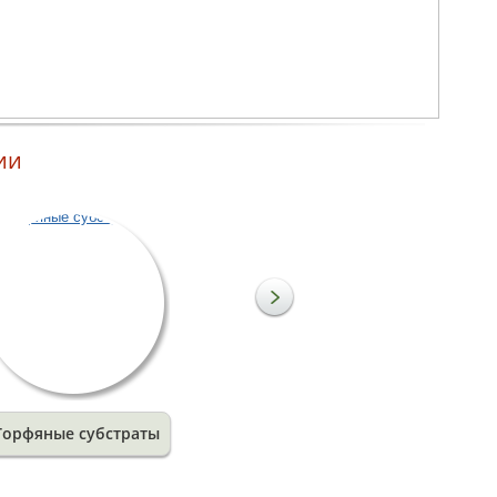
Лесоматериалы
Поддонная доска используется для изготовления различных
поддонов, а также при производстве других изделий из
лесоматериалов. Древесина легко поддается дальнейшей
обработке и устойчива к неблагоприятному воздействию
окружающей среды. В зависимости от потребностей клиентов
предлагаем поддонные доски из древесины различных хвойных
и лиственных пород.