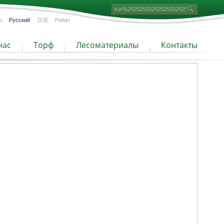
o
Русский
汉语
Polski
нас
Торф
Лесоматериалы
Контакты
ии
Торфяные субстраты
Мелкозернистый торф