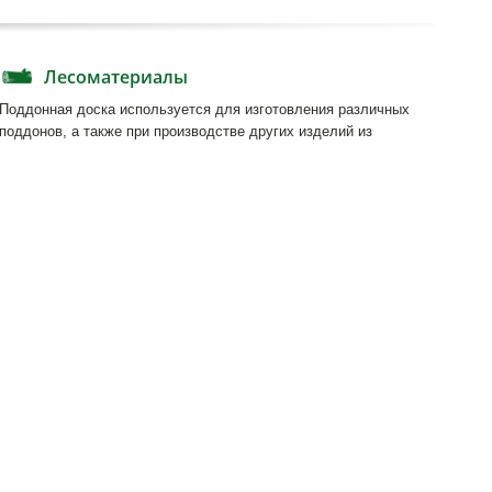
o@greenterra.lv
671-462-70
71)
© Copyright 2014. Greenterra
Developed by
Web Building