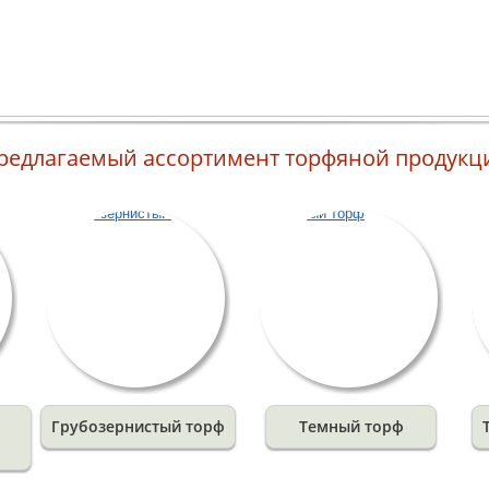
Торфяные субстраты
По просьбе клиентов мы предлагаем субстраты и грунтовые
смеси на основе составов, разработанных нашей компанией или
изготовленных по индивидуальному заказу с учетом
потребностей клиента. Предлагаем торф различной степени
просеивания, обогащенный микроэлементами и минеральными
удобрениями. В зависимости от потребностей конкретного
клиента...