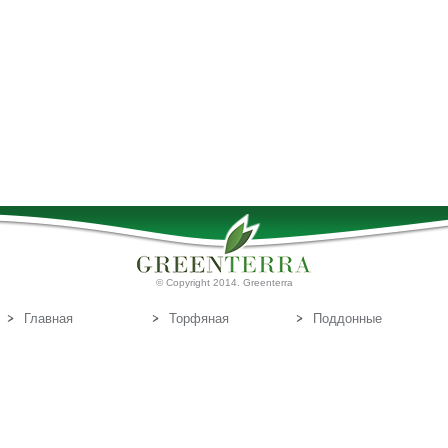
© Copyright 2014. Greenterra
Главная
Торфяная
Поддонные
продукция
доски
О нас
Т
Связаться с
орфяные
нами
субстраты
Эл.почта:
info@greenterra.lv
671-462-70
Телефон: (+371)