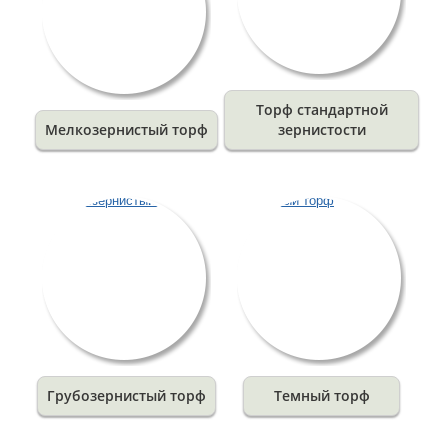
Торф стандартной
Мелкозернистый торф
зернистости
Грубозернистый торф
Темный торф