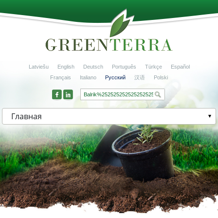
Latviešu
English
Deutsch
Português
Türkçe
Español
Français
Italiano
Русский
汉语
Polski
Главная