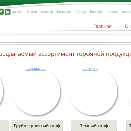
Latviešu
English
Deutsch
Português
Türkçe
Español
Français
Italian
Главная
О 
редлагаемый ассортимент торфяной продукц
!
гих
ется
ному
Грубозернистый торф
Темный торф