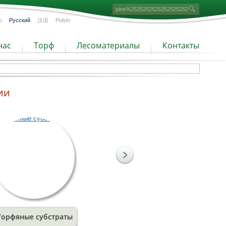
o
Русский
汉语
Polski
нас
Торф
Лесоматериалы
Контакты
ии
Торфяные субстраты
Мелкозернистый торф