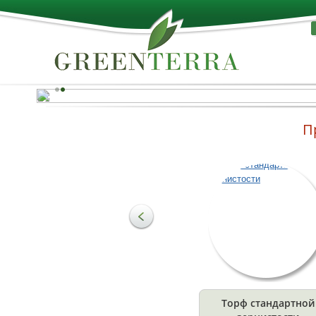
П
Все лучшее от природы
Поддонная доска используется для изготовления
различных поддонов, а также при производстве дру
изделий из лесоматериалов. Древесина легко подда
дальнейшей обработке и устойчива к неблагоприят
воздействию окружающей среды.
Узнать больше
Торф стандартной