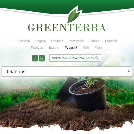
Latviešu
English
Deutsch
Português
Türkçe
Español
Français
Italiano
Русский
汉语
Polski
Главная