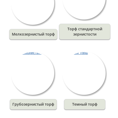
Торф стандартной
Мелкозернистый торф
зернистости
Грубозернистый торф
Темный торф