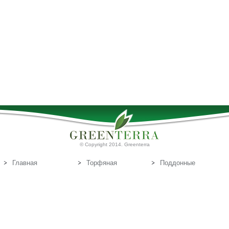
© Copyright 2014. Greenterra
Главная
Торфяная
Поддонные
продукция
доски
О нас
Т
Связаться с
орфяные
нами
субстраты
Эл.почта:
info@greenterra.lv
671-462-70
Телефон: (+371)