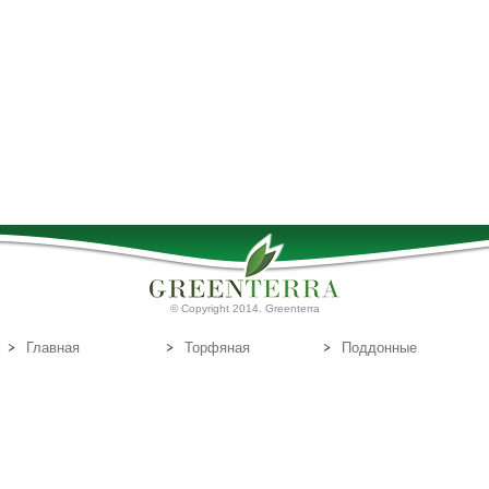
© Copyright 2014. Greenterra
Главная
Торфяная
Поддонные
продукция
доски
О нас
Т
Связаться с
орфяные
нами
субстраты
Эл.почта:
info@greenterra.lv
671-462-70
Телефон: (+371)