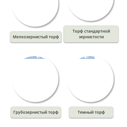
Торф стандартной
Мелкозернистый торф
зернистости
Грубозернистый торф
Темный торф