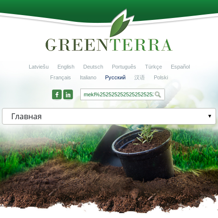
Latviešu
English
Deutsch
Português
Türkçe
Español
Français
Italiano
Русский
汉语
Polski
Главная