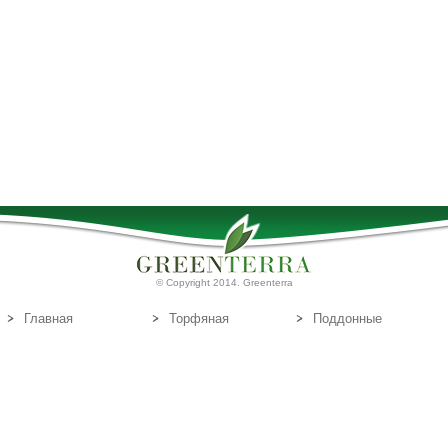
© Copyright 2014. Greenterra
Главная
Торфяная
Поддонные
продукция
доски
О нас
Т
Связаться с
орфяные
нами
субстраты
Эл.почта:
info@greenterra.lv
671-462-70
Телефон: (+371)