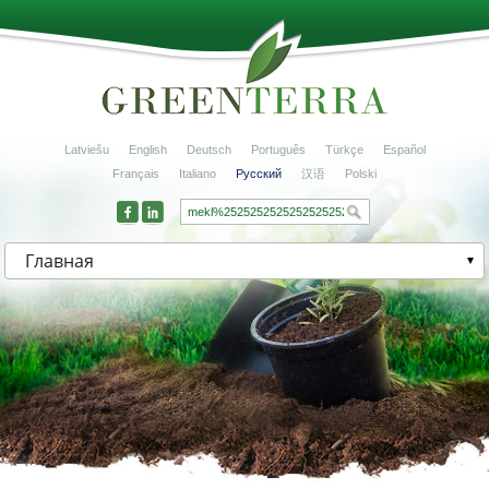
Latviešu
English
Deutsch
Português
Türkçe
Español
Français
Italiano
Русский
汉语
Polski
Главная