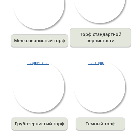
Торф стандартной
Мелкозернистый торф
зернистости
Грубозернистый торф
Темный торф