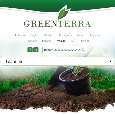
Latviešu
English
Deutsch
Português
Türkçe
Español
Français
Italiano
Русский
汉语
Polski
Главная