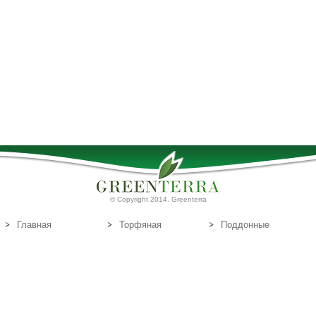
© Copyright 2014. Greenterra
Главная
Торфяная
Поддонные
продукция
доски
О нас
Т
Связаться с
орфяные
нами
субстраты
Эл.почта:
info@greenterra.lv
671-462-70
Телефон: (+371)