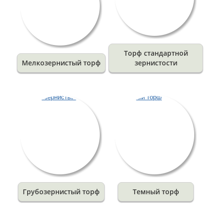
Торф стандартной
Мелкозернистый торф
зернистости
Грубозернистый торф
Темный торф