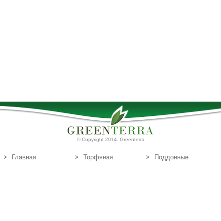
© Copyright 2014. Greenterra
Главная
Торфяная
Поддонные
продукция
доски
О нас
Т
Связаться с
орфяные
нами
субстраты
Эл.почта:
info@greenterra.lv
671-462-70
Телефон: (+371)