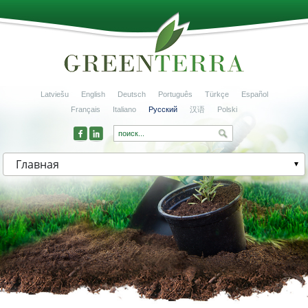
Latviešu
English
Deutsch
Português
Türkçe
Español
Français
Italiano
Русский
汉语
Polski
Главная