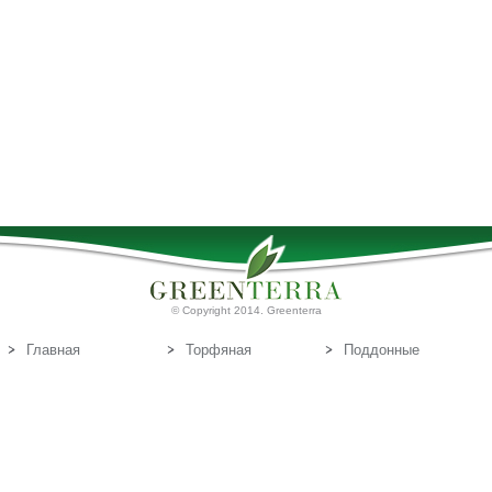
© Copyright 2014. Greenterra
Главная
Торфяная
Поддонные
продукция
доски
О нас
Т
Связаться с
орфяные
нами
субстраты
Эл.почта:
info@greenterra.lv
671-462-70
Телефон: (+371)