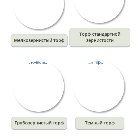
Торф стандартной
Мелкозернистый торф
зернистости
Грубозернистый торф
Темный торф