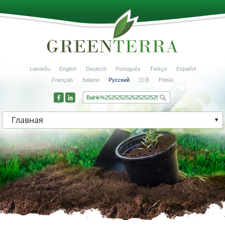
Latviešu
English
Deutsch
Português
Türkçe
Español
Français
Italiano
Русский
汉语
Polski
Главная