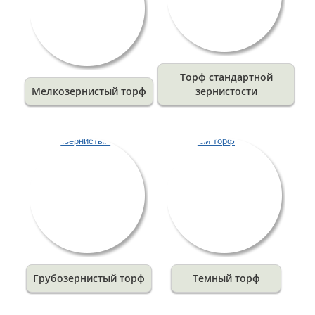
Торф стандартной
Мелкозернистый торф
зернистости
Грубозернистый торф
Темный торф