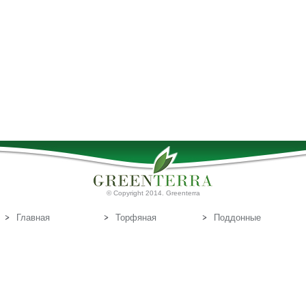
© Copyright 2014. Greenterra
Главная
Торфяная
Поддонные
продукция
доски
О нас
Т
Связаться с
орфяные
нами
субстраты
Эл.почта:
info@greenterra.lv
671-462-70
Телефон: (+371)