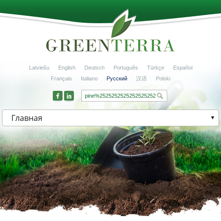
Latviešu
English
Deutsch
Português
Türkçe
Español
Français
Italiano
Русский
汉语
Polski
Главная