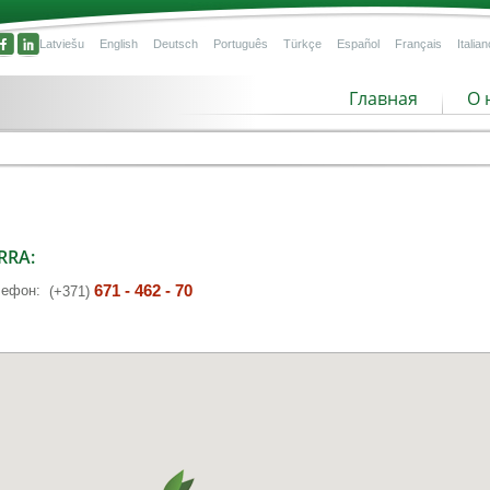
Latviešu
English
Deutsch
Português
Türkçe
Español
Français
Italian
Главная
О 
RRA:
671 - 462 - 70
лефон:
(+371)