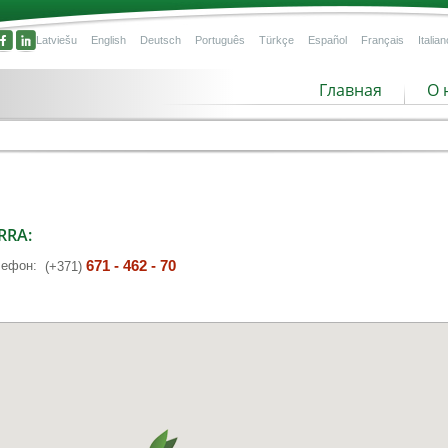
Latviešu
English
Deutsch
Português
Türkçe
Español
Français
Italian
Главная
О 
RRA:
671 - 462 - 70
лефон:
(+371)