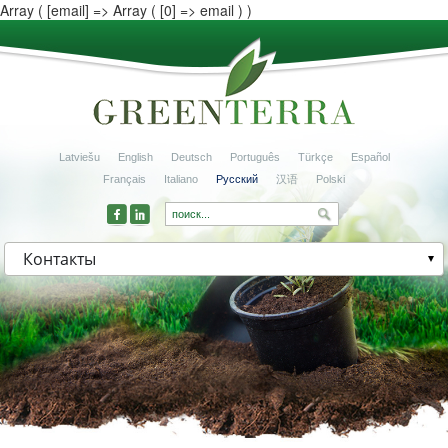
Array ( [email] => Array ( [0] => email ) )
Latviešu
English
Deutsch
Português
Türkçe
Español
Français
Italiano
Русский
汉语
Polski
Контакты