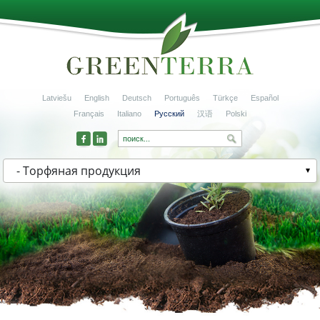
Latviešu
English
Deutsch
Português
Türkçe
Español
Français
Italiano
Русский
汉语
Polski
- Торфяная продукция