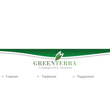
© Copyright 2014. Greenterra
Главная
Торфяная
Поддонные
продукция
доски
О нас
Т
Связаться с
орфяные
нами
субстраты
Эл.почта:
info@greenterra.lv
671-462-70
Телефон: (+371)