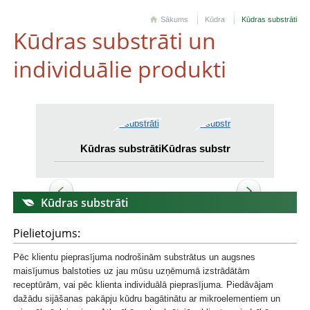
Sākums
Kūdra
Kūdras substrāti
Kūdras substrāti un
individuālie produkti
Kūdras substrāti
Kūdras substrāti
Kūdras substr
Kūdras substrāti
Pielietojums:
Pēc klientu pieprasījuma nodrošinām substrātus un augsnes
maisījumus balstoties uz jau mūsu uzņēmumā izstrādātām
receptūrām, vai pēc klienta individuālā pieprasījuma. Piedāvājam
dažādu sijāšanas pakāpju kūdru bagātinātu ar mikroelementiem un