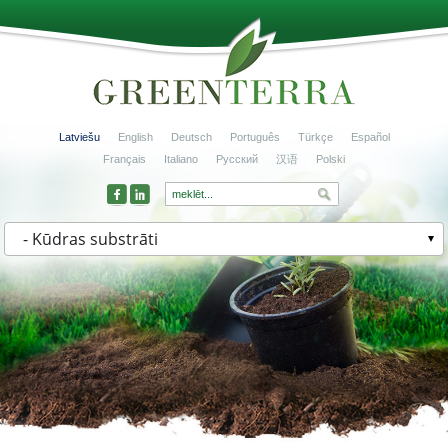
Latviešu
English
Deutsch
Português
Türkçe
Español
Français
Italiano
Русский
汉语
Polski
- Kūdras substrāti