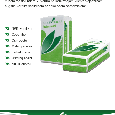
minerālmēslojumiem. Atkarībā no konkrētajām klienta vajadzībām
augsne var tikt papildināta ar sekojošām sastāvdaļām:
NPK Fertilizer
Coco fiber
Osmocote
Māla granulas
Kaļķakmens
Wetting agent
citi uzlabotāji