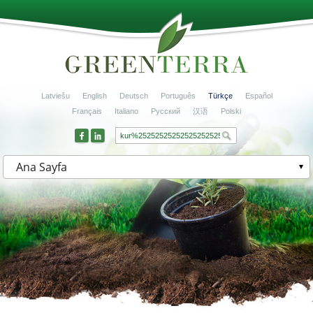
Latviešu
English
Deutsch
Português
Türkçe
Español
Français
Italiano
Русский
汉语
Polski
Ana Sayfa