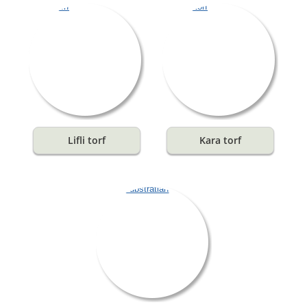
Lifli torf
Kara torf