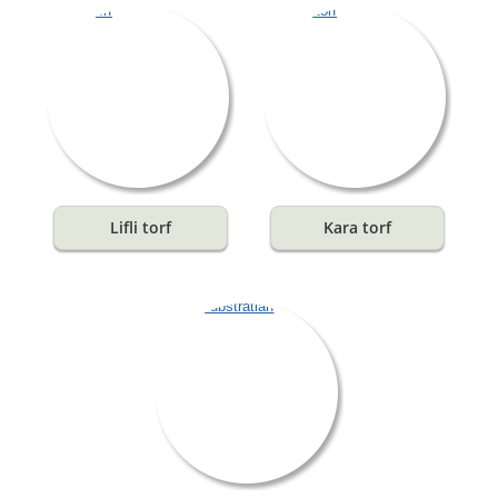
Lifli torf
Kara torf