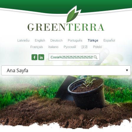
Latviešu
English
Deutsch
Português
Türkçe
Español
Français
Italiano
Русский
汉语
Polski
Ana Sayfa