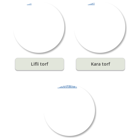
Lifli torf
Kara torf