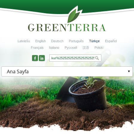
Latviešu
English
Deutsch
Português
Türkçe
Español
Français
Italiano
Русский
汉语
Polski
Ana Sayfa