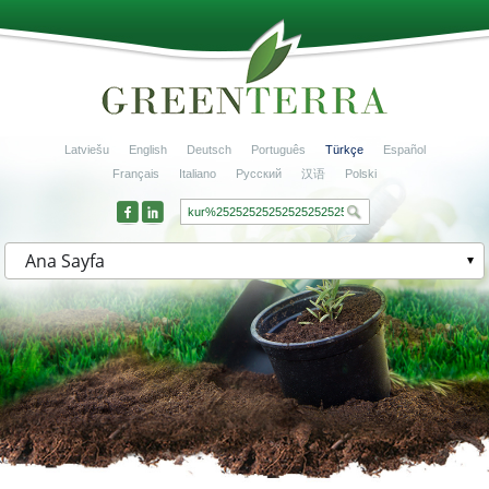
Latviešu
English
Deutsch
Português
Türkçe
Español
Français
Italiano
Русский
汉语
Polski
Ana Sayfa