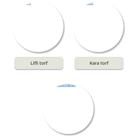
Lifli torf
Kara torf