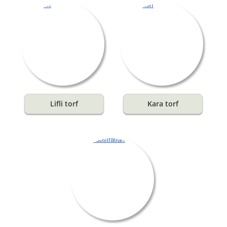
Lifli torf
Kara torf