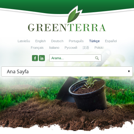
Latviešu
English
Deutsch
Português
Türkçe
Español
Français
Italiano
Русский
汉语
Polski
Ana Sayfa