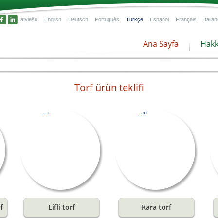
Latviešu
English
Deutsch
Português
Türkçe
Español
Français
Italian
Ana Sayfa
Hakk
Torf ürün teklifi
l
amak
ğın
cı
çin
f
Lifli torf
Kara torf