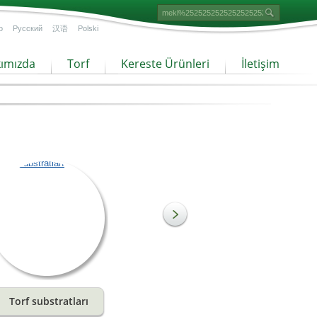
o
Русский
汉语
Polski
ımızda
Torf
Kereste Ürünleri
İletişim
Torf substratları
İnce dokulu torf