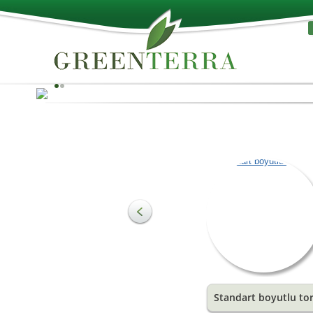
Doğanın en iyisi!
Torf, substrat üretimi için hammadde olarak ve tarımsa
üretim ve çiçekçilik alanlarındaki gereksinimleri karşıl
üzere kullanılabilir. Toprağın en önemli bileşeni, topra
yapısını oluşturan ve en önemli büyüme sağlayıcı uyarı
madde olan organik maddelerdir. Bunlar, bitki kökleri i
ideal su ve hava kombinasyonunu oluştururlar.
Daha Fazla Bilgi
Standart boyutlu tor