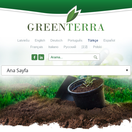
Latviešu
English
Deutsch
Português
Türkçe
Español
Français
Italiano
Русский
汉语
Polski
Ana Sayfa