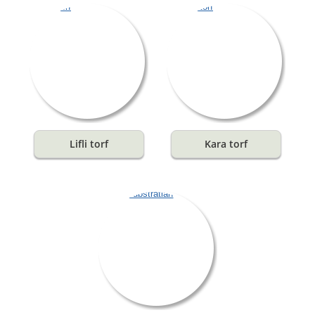
Lifli torf
Kara torf