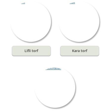
Lifli torf
Kara torf