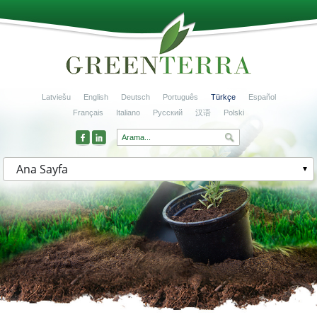
Latviešu
English
Deutsch
Português
Türkçe
Español
Français
Italiano
Русский
汉语
Polski
Ana Sayfa