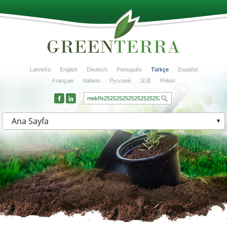
Latviešu
English
Deutsch
Português
Türkçe
Español
Français
Italiano
Русский
汉语
Polski
Ana Sayfa