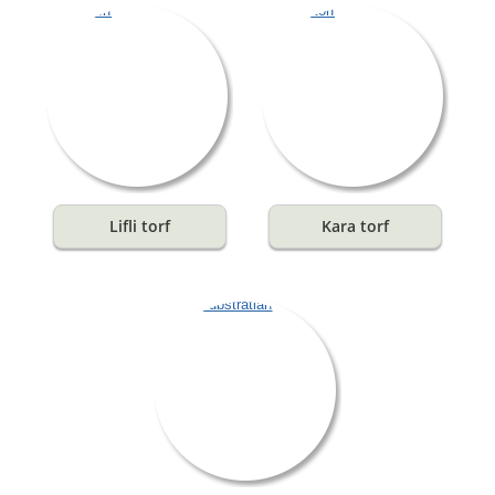
Lifli torf
Kara torf