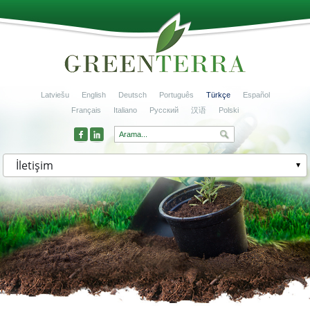
Latviešu
English
Deutsch
Português
Türkçe
Español
Français
Italiano
Русский
汉语
Polski
İletişim