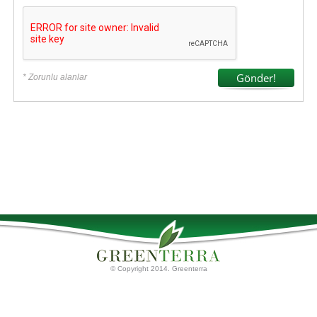
* Zorunlu alanlar
© Copyright 2014. Greenterra
Ana Sayfa
Torf Ürünleri
Palet tahtaları