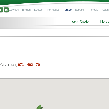
Latviešu
English
Deutsch
Português
Türkçe
Español
Français
Italian
Ana Sayfa
Hakk
671 - 462 - 70
efon:
(+371)