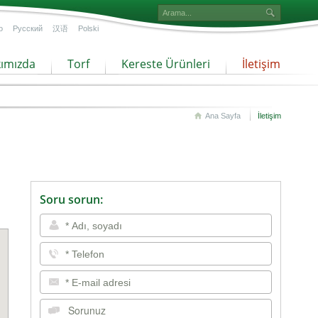
o
Русский
汉语
Polski
ımızda
Torf
Kereste Ürünleri
İletişim
Ana Sayfa
İletişim
Soru sorun: