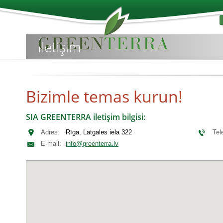
İletişim
Bizimle temas kurun!
SIA GREENTERRA iletişim bilgisi:
Adres:
Rīga, Latgales iela 322
Tel
E-mail:
info@greenterra.lv