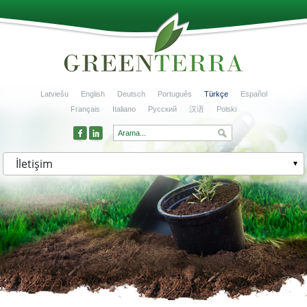
Latviešu
English
Deutsch
Português
Türkçe
Español
Français
Italiano
Русский
汉语
Polski
İletişim