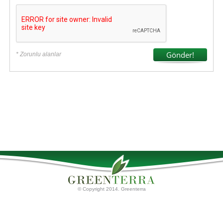
* Zorunlu alanlar
© Copyright 2014. Greenterra
Ana Sayfa
Torf Ürünleri
Palet tahtaları