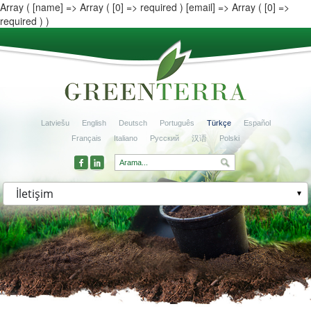
Array ( [name] => Array ( [0] => required ) [email] => Array ( [0] =>
required ) )
Latviešu
English
Deutsch
Português
Türkçe
Español
Français
Italiano
Русский
汉语
Polski
İletişim