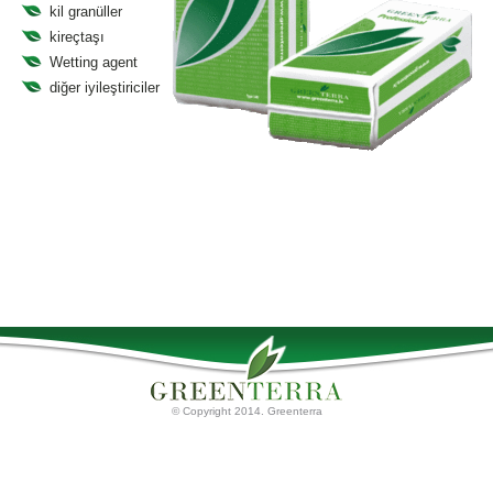
kil granüller
kireçtaşı
Wetting agent
diğer iyileştiriciler
© Copyright 2014. Greenterra
Ana Sayfa
Torf Ürünleri
Palet tahtaları