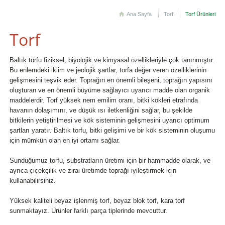
Ana Sayfa
Torf
Torf Ürünleri
Torf
Baltık torfu fiziksel, biyolojik ve kimyasal özellikleriyle çok tanınmıştır.
Bu enlemdeki iklim ve jeolojik şartlar, torfa değer veren özelliklerinin
gelişmesini teşvik eder. Toprağın en önemli bileşeni, toprağın yapısını
oluşturan ve en önemli büyüme sağlayıcı uyarıcı madde olan organik
maddelerdir. Torf yüksek nem emilim oranı, bitki kökleri etrafında
havanın dolaşımını, ve düşük ısı iletkenliğini sağlar, bu şekilde
bitkilerin yetiştirilmesi ve kök sisteminin gelişmesini uyarıcı optimum
şartları yaratır. Baltık torfu, bitki gelişimi ve bir kök sisteminin oluşumu
için mümkün olan en iyi ortamı sağlar.
Sunduğumuz torfu, substratların üretimi için bir hammadde olarak, ve
ayrıca çiçekçilik ve zirai üretimde toprağı iyileştirmek için
kullanabilirsiniz.
Yüksek kaliteli beyaz işlenmiş torf, beyaz blok torf, kara torf
sunmaktayız. Ürünler farklı parça tiplerinde mevcuttur.