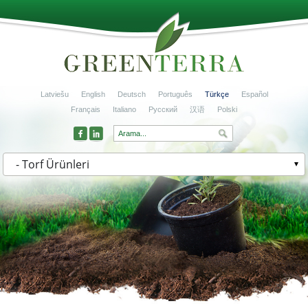
Latviešu
English
Deutsch
Português
Türkçe
Español
Français
Italiano
Русский
汉语
Polski
- Torf Ürünleri