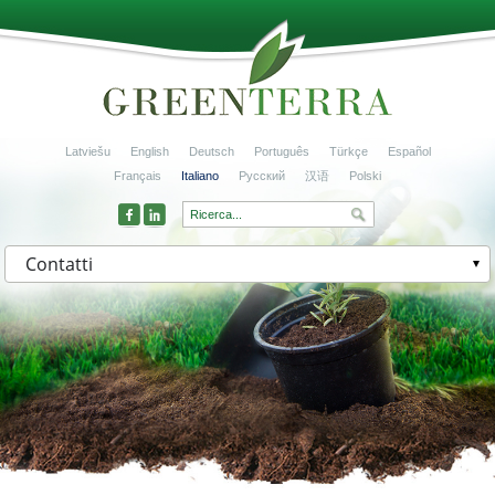
Latviešu
English
Deutsch
Português
Türkçe
Español
Français
Italiano
Русский
汉语
Polski
Contatti