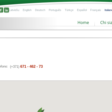
Latviešu
English
Deutsch
Português
Türkçe
Español
Français
Italian
Home
Chi s
671 - 462 - 73
efono:
(+371)