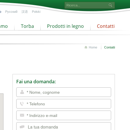
o
Русский
汉语
Polski
iamo
Torba
Prodotti in legno
Contatti
Home
Contatti
Fai una domanda: