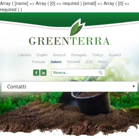
Array ( [name] => Array ( [0] => required ) [email] => Array ( [0] =>
required ) )
Latviešu
English
Deutsch
Português
Türkçe
Español
Français
Italiano
Русский
汉语
Polski
Contatti