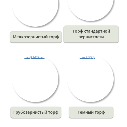
Торф стандартной
Мелкозернистый торф
зернистости
Грубозернистый торф
Темный торф