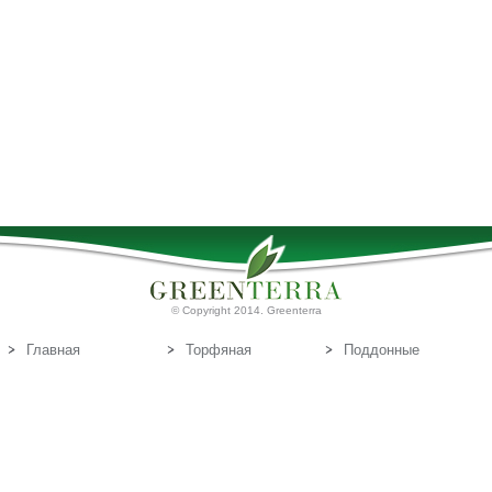
© Copyright 2014. Greenterra
Главная
Торфяная
Поддонные
продукция
доски
О нас
Т
Связаться с
орфяные
нами
субстраты
Эл.почта:
info@greenterra.lv
671-462-70
Телефон: (+371)