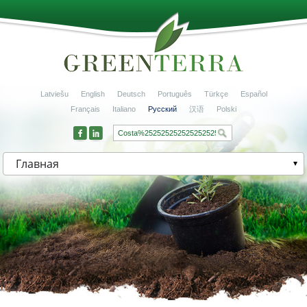
Latviešu
English
Deutsch
Português
Türkçe
Español
Français
Italiano
Русский
汉语
Polski
Главная