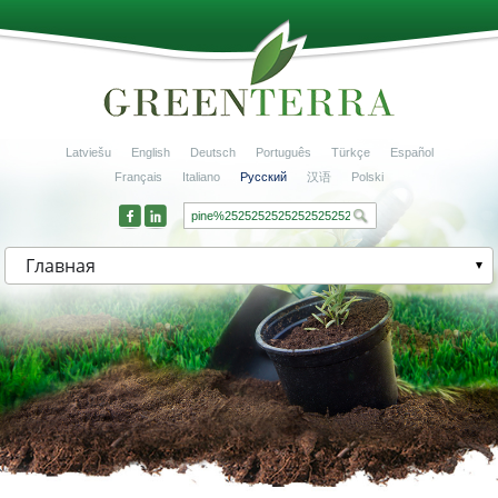
Latviešu
English
Deutsch
Português
Türkçe
Español
Français
Italiano
Русский
汉语
Polski
Главная