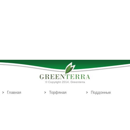
© Copyright 2014. Greenterra
Главная
Торфяная
Поддонные
продукция
доски
О нас
Т
Связаться с
орфяные
нами
субстраты
Эл.почта:
info@greenterra.lv
671-462-70
Телефон: (+371)