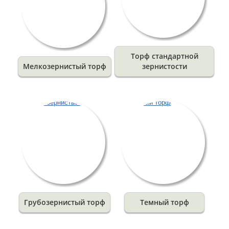
Торф стандартной
Мелкозернистый торф
зернистости
Грубозернистый торф
Темный торф