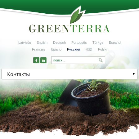
Latviešu
English
Deutsch
Português
Türkçe
Español
Français
Italiano
Русский
汉语
Polski
Контакты