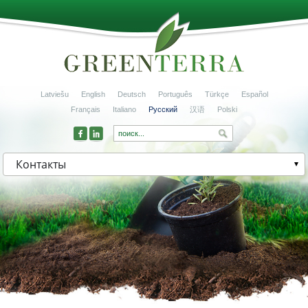
Latviešu
English
Deutsch
Português
Türkçe
Español
Français
Italiano
Русский
汉语
Polski
Контакты