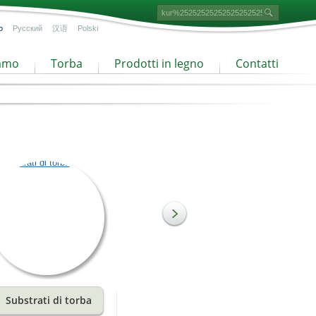
o
Русский
汉语
Polski
iamo
Torba
Prodotti in legno
Contatti
Substrati di torba
Torba a granulometria
fine