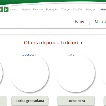
Latviešu
English
Deutsch
Português
Türkçe
Español
Français
Italian
Home
Chi s
Offerta di prodotti di torba
la
nze
Torba grossolana
Torba nera