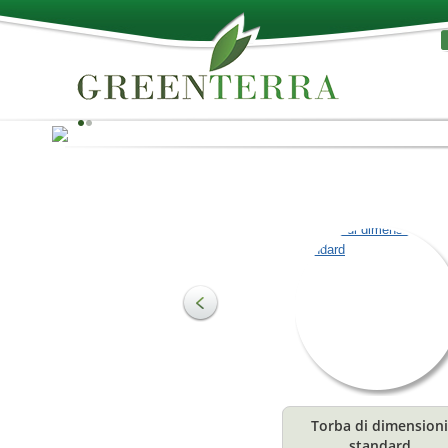
Il meglio della natura!
La torba può essere utilizzata come materia prima per 
produzione di substrati e per soddisfare diverse esige
in agricoltura ed orticoltura. Il terreno è composto
principalmente da sostanze organiche, che ne
costituiscono la struttura e sono uno stimolante
fondamentale per la crescita. Offrono la combinazione
ideale di acqua ed aria per le radici delle piante.
Torba di dimensioni
Leggi
standard